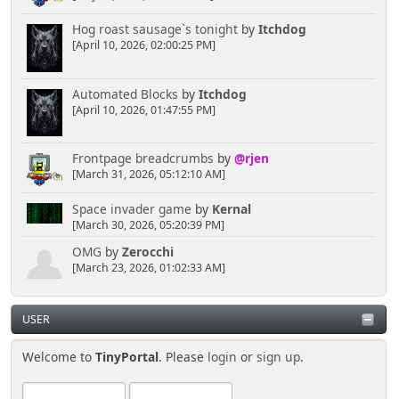
Hog roast sausage`s tonight
by
Itchdog
[April 10, 2026, 02:00:25 PM]
Automated Blocks
by
Itchdog
[April 10, 2026, 01:47:55 PM]
Frontpage breadcrumbs
by
@rjen
[March 31, 2026, 05:12:10 AM]
Space invader game
by
Kernal
[March 30, 2026, 05:20:39 PM]
OMG
by
Zerocchi
[March 23, 2026, 01:02:33 AM]
USER
Welcome to
TinyPortal
. Please
login
or
sign up
.