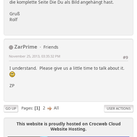
die komplette Seite Die Du als Bild angehängt hast.
Gruß
Rolf
ZarPrime
Friends
November 25, 2013, 03:35:32 PM
#9
I understand. Please give us a little time to talk about it.
ZP
2
All
Pages
1
GO UP
USER ACTIONS
This website is proudly hosted on Crocweb Cloud
Website Hosting.