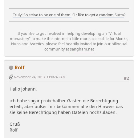
Truly! So strive to be one of them.
Or like to get a
random Sutta
?
If you like to get involved in helping developing an "Virtual
monastery" to make the internet a little more accessible for Monks,
Nuns and Ascetics, please feel heartily invited to join our bilingual
community at
sangham.net
Rolf
November 24, 2013, 11:06:43 AM
#2
Hallo Johann,
ich habe sogar probehalber Gästen die Berechtigung
erteilt, aber außer mir bekommen alle den Hinweis das
sie keine Berechtigung haben Dateien hochzuladen.
Gruß
Rolf