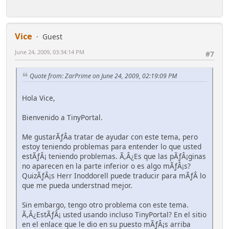
Vice
Guest
June 24, 2009, 03:34:14 PM
#7
Quote from: ZarPrime on June 24, 2009, 02:19:09 PM
Hola Vice,
Bienvenido a TinyPortal.
Me gustarÃƒÂ­a tratar de ayudar con este tema, pero
estoy teniendo problemas para entender lo que usted
estÃƒÂ¡ teniendo problemas. Ã,Â¿Es que las pÃƒÂ¡ginas
no aparecen en la parte inferior o es algo mÃƒÂ¡s?
QuizÃƒÂ¡s Herr Inoddorell puede traducir para mÃƒÂ­ lo
que me pueda understnad mejor.
Sin embargo, tengo otro problema con este tema.
Ã,Â¿EstÃƒÂ¡ usted usando incluso TinyPortal? En el sitio
en el enlace que le dio en su puesto mÃƒÂ¡s arriba