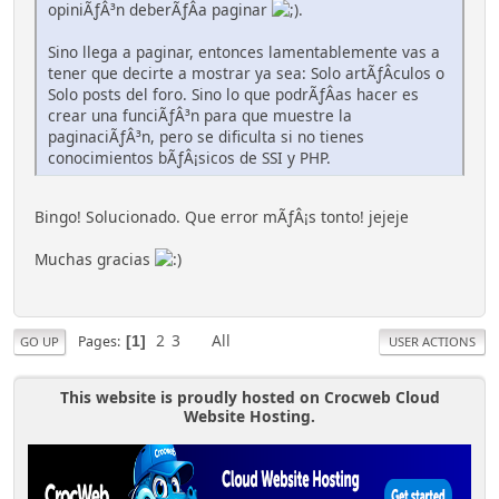
opiniÃƒÂ³n deberÃƒÂ­a paginar
.
Sino llega a paginar, entonces lamentablemente vas a
tener que decirte a mostrar ya sea: Solo artÃƒÂ­culos o
Solo posts del foro. Sino lo que podrÃƒÂ­as hacer es
crear una funciÃƒÂ³n para que muestre la
paginaciÃƒÂ³n, pero se dificulta si no tienes
conocimientos bÃƒÂ¡sicos de SSI y PHP.
Bingo! Solucionado. Que error mÃƒÂ¡s tonto! jejeje
Muchas gracias
2
3
All
Pages
1
GO UP
USER ACTIONS
This website is proudly hosted on Crocweb Cloud
Website Hosting.