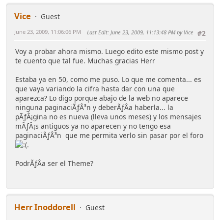
Vice
Guest
June 23, 2009, 11:06:06 PM
Last Edit
: June 23, 2009, 11:13:48 PM by Vice
#2
Voy a probar ahora mismo. Luego edito este mismo post y
te cuento que tal fue. Muchas gracias Herr
Estaba ya en 50, como me puso. Lo que me comenta... es
que vaya variando la cifra hasta dar con una que
aparezca? Lo digo porque abajo de la web no aparece
ninguna paginaciÃƒÂ³n y deberÃƒÂ­a haberla... la
pÃƒÂ¡gina no es nueva (lleva unos meses) y los mensajes
mÃƒÂ¡s antiguos ya no aparecen y no tengo esa
paginaciÃƒÂ³n que me permita verlo sin pasar por el foro
.
PodrÃƒÂ­a ser el Theme?
Herr Inoddorell
Guest