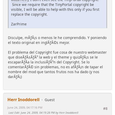
Since we require that the TinyPortal copyright be
visible, I will be able to help with this only if you first
replace the copyright.
ZarPrime
Disculpe, mÃƒÂ¡s o menos le he comprendido. Y poniendo
el texto original en inglÃƒÂ©s mejor.
El problema del Copyright fue cosa de nuestro webmaster
que diseÃƒÂ±ÃƒÂ³ la web y el theme y quizÃƒÂ¡s se le
escaparÃƒÂ­a la inclusiÃƒÂ³n del Copyright. Se lo
comentarÃƒÂ© sin problemas, no es afÃƒÂ¡n de tapar el
nombre del mod que tantos frutos nos ha dado (y nos
darÃƒÂ¡)
Herr Inoddorell
Guest
June 24, 2009, 04:17:16 PM
#8
Last Edit
: June 24, 2009, 04:19:28 PM by Herr Inoddorell