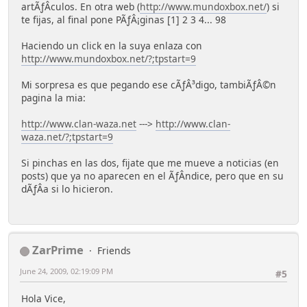
artÃƒÂ­culos. En otra web (
http://www.mundoxbox.net/
) si
te fijas, al final pone PÃƒÂ¡ginas [1] 2 3 4... 98
Haciendo un click en la suya enlaza con
http://www.mundoxbox.net/?;tpstart=9
Mi sorpresa es que pegando ese cÃƒÂ³digo, tambiÃƒÂ©n
pagina la mia:
http://www.clan-waza.net
--->
http://www.clan-
waza.net/?;tpstart=9
Si pinchas en las dos, fijate que me mueve a noticias (en
posts) que ya no aparecen en el ÃƒÂ­ndice, pero que en su
dÃƒÂ­a si lo hicieron.
ZarPrime
Friends
June 24, 2009, 02:19:09 PM
#5
Hola Vice,