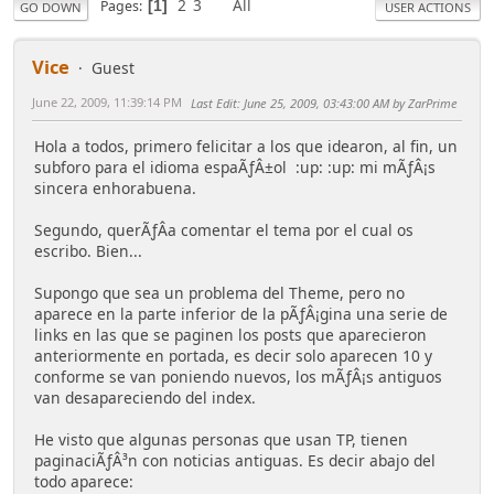
2
3
All
Pages
1
GO DOWN
USER ACTIONS
Vice
Guest
June 22, 2009, 11:39:14 PM
Last Edit
: June 25, 2009, 03:43:00 AM by ZarPrime
Hola a todos, primero felicitar a los que idearon, al fin, un
subforo para el idioma espaÃƒÂ±ol :up: :up: mi mÃƒÂ¡s
sincera enhorabuena.
Segundo, querÃƒÂ­a comentar el tema por el cual os
escribo. Bien...
Supongo que sea un problema del Theme, pero no
aparece en la parte inferior de la pÃƒÂ¡gina una serie de
links en las que se paginen los posts que aparecieron
anteriormente en portada, es decir solo aparecen 10 y
conforme se van poniendo nuevos, los mÃƒÂ¡s antiguos
van desapareciendo del index.
He visto que algunas personas que usan TP, tienen
paginaciÃƒÂ³n con noticias antiguas. Es decir abajo del
todo aparece: