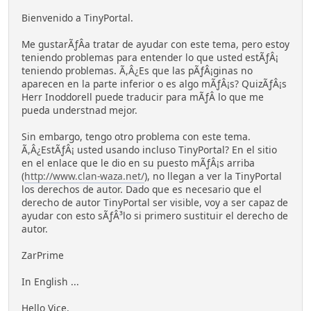
Bienvenido a TinyPortal.
Me gustarÃƒÂ­a tratar de ayudar con este tema, pero estoy
teniendo problemas para entender lo que usted estÃƒÂ¡
teniendo problemas. Ã,Â¿Es que las pÃƒÂ¡ginas no
aparecen en la parte inferior o es algo mÃƒÂ¡s? QuizÃƒÂ¡s
Herr Inoddorell puede traducir para mÃƒÂ­ lo que me
pueda understnad mejor.
Sin embargo, tengo otro problema con este tema.
Ã,Â¿EstÃƒÂ¡ usted usando incluso TinyPortal? En el sitio
en el enlace que le dio en su puesto mÃƒÂ¡s arriba
(
http://www.clan-waza.net/
), no llegan a ver la TinyPortal
los derechos de autor. Dado que es necesario que el
derecho de autor TinyPortal ser visible, voy a ser capaz de
ayudar con esto sÃƒÂ³lo si primero sustituir el derecho de
autor.
ZarPrime
In English ...
Hello Vice,