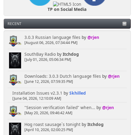
TP on Social Media
RECENT
3.0.3 Russian language files
by
@rjen
[August 06, 2026, 07:34:44 PM]
SouthBay Radio
by
Itchdog
[July 01, 2026, 05:06:34 PM]
Downloads: 3.0.3 Dutch language files
by
@rjen
[June 12, 2026, 07:59:35 PM]
Installation Issues v2.3.1
by
Skhilled
[June 04, 2026, 12:10:09 AM]
"Session verification failed" when...
by
@rjen
[May 20, 2026, 09:46:42 AM]
Hog roast sausage`s tonight
by
Itchdog
[April 10, 2026, 02:00:25 PM]