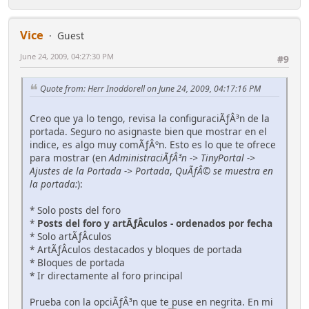
Vice
Guest
June 24, 2009, 04:27:30 PM
#9
Quote from: Herr Inoddorell on June 24, 2009, 04:17:16 PM
Creo que ya lo tengo, revisa la configuraciÃƒÂ³n de la
portada. Seguro no asignaste bien que mostrar en el
indice, es algo muy comÃƒÂºn. Esto es lo que te ofrece
para mostrar (en
AdministraciÃƒÂ³n -> TinyPortal ->
Ajustes de la Portada -> Portada
,
QuÃƒÂ© se muestra en
la portada:
):
* Solo posts del foro
*
Posts del foro y artÃƒÂ­culos - ordenados por fecha
* Solo artÃƒÂ­culos
* ArtÃƒÂ­culos destacados y bloques de portada
* Bloques de portada
* Ir directamente al foro principal
Prueba con la opciÃƒÂ³n que te puse en negrita. En mi