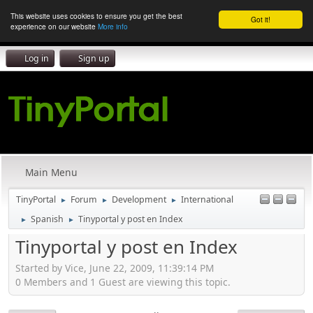
This website uses cookies to ensure you get the best
Got it!
experience on our website
More info
Log in
Sign up
Main Menu
TinyPortal
Forum
Development
International
►
►
►
Spanish
Tinyportal y post en Index
►
►
Tinyportal y post en Index
Started by Vice, June 22, 2009, 11:39:14 PM
0 Members and 1 Guest are viewing this topic.