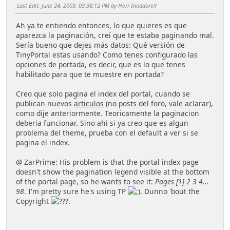
Last Edit
: June 24, 2009, 03:38:12 PM by Herr Inoddorell
Ah ya te entiendo entonces, lo que quieres es que
aparezca la paginación, creí que te estaba paginando mal.
Sería bueno que dejes más datos: Qué versión de
TinyPortal estas usando? Como tenes configurado las
opciones de portada, es decir, que es lo que tenes
habilitado para que te muestre en portada?
Creo que solo pagina el index del portal, cuando se
publican nuevos
articulos
(no posts del foro, vale aclarar),
como dije anteriormente. Teoricamente la paginacion
deberia funcionar. Sino ahi si ya creo que es algun
problema del theme, prueba con el default a ver si se
pagina el index.
@ ZarPrime: His problem is that the portal index page
doesn't show the pagination legend visible at the bottom
of the portal page, so he wants to see it:
Pages [1] 2 3 4...
98
. I'm pretty sure he's using TP
. Dunno 'bout the
Copyright
.