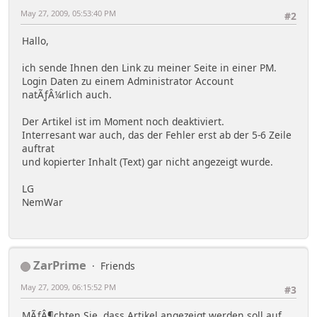
May 27, 2009, 05:53:40 PM
#2
Hallo,
ich sende Ihnen den Link zu meiner Seite in einer PM.
Login Daten zu einem Administrator Account
natÃƒÂ¼rlich auch.
Der Artikel ist im Moment noch deaktiviert.
Interresant war auch, das der Fehler erst ab der 5-6 Zeile
auftrat
und kopierter Inhalt (Text) gar nicht angezeigt wurde.
LG
NemWar
ZarPrime
Friends
May 27, 2009, 06:15:52 PM
#3
MÃƒÂ¶chten Sie, dass Artikel angezeigt werden soll auf