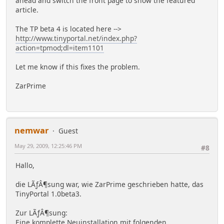
ahead and switch the front page to show the featured
article.
The TP beta 4 is located here -->
http://www.tinyportal.net/index.php?
action=tpmod;dl=item1101
Let me know if this fixes the problem.
ZarPrime
nemwar
Guest
May 29, 2009, 12:25:46 PM
#8
Hallo,
die LÃƒÂ¶sung war, wie ZarPrime geschrieben hatte, das
TinyPortal 1.0beta3.
Zur LÃƒÂ¶sung:
Eine komplette Neuinstallation mit folgenden