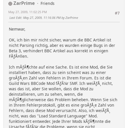
ZarPrime
Friends
May 27, 2009, 11:02:25 PM
#7
Last Edit
: May 27, 2009, 11:16:06 PM by ZarPrime
Nemwar,
OK, ich bin mir nicht sicher, warum die BBC Artikel ist
nicht Parsing richtig, aber es wurden einige Bugs in der
Beta 3, verhindert BBC Artikel aus korrekt in einigen
FÃƒÂ¤llen.
Ich mÃƒÂ¶chte auf eine Sache. Es ist eine Mod, die Sie
installiert haben, dass zu sein scheint was zu einer
groÃƒÅ¸en Zahl von Fehlern in Ihrem Forum. Es ist die
Guild Wars BBCode Mod fÃƒÂ¼r SMF. Ich weiÃƒÅ¸ nicht,
was das ist, aber Sie wollen, dass die Mod zu
deinstallieren, um zu sehen, wenn, die
mÃƒÂ¶glicherweise das Problem beheben. Wenn Sie sich
in Ihrem Fehlerprotokoll, gibt es eine groÃƒÅ¸e Zahl von
Fehlern, dass diese Mod verursacht. Also, ich weiÃƒÅ¸
nicht, was das "Load Standard Language" Mod.
funktioniert entweder. Jede Ihrer Mods kÃƒÂ¶nnte die
Ursache fÃƒÂ¼r die Probleme, wenn sie nicht