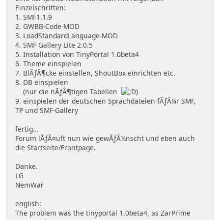
Einzelschritten:
1. SMF1.1.9
2. GWBB-Code-MOD
3. LoadStandardLanguage-MOD
4. SMF Gallery Lite 2.0.5
5. Installation von TinyPortal 1.0beta4
6. Theme einspielen
7. BlÃƒÂ¶cke einstellen, ShoutBox einrichten etc.
8. DB einspielen
(nur die nÃƒÂ¶tigen Tabellen
)
9. einspielen der deutschen Sprachdateien fÃƒÂ¼r SMF,
TP und SMF-Gallery
fertig...
Forum lÃƒÂ¤uft nun wie gewÃƒÂ¼nscht und eben auch
die Startseite/Frontpage.
Danke.
LG
NemWar
english:
The problem was the tinyportal 1.0beta4, as ZarPrime