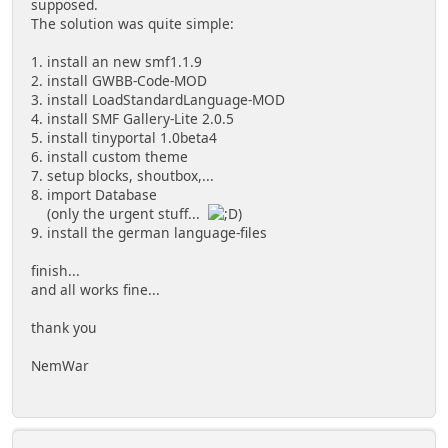
supposed.
The solution was quite simple:
1. install an new smf1.1.9
2. install GWBB-Code-MOD
3. install LoadStandardLanguage-MOD
4. install SMF Gallery-Lite 2.0.5
5. install tinyportal 1.0beta4
6. install custom theme
7. setup blocks, shoutbox,...
8. import Database
(only the urgent stuff...
)
9. install the german language-files
finish...
and all works fine...
thank you
NemWar