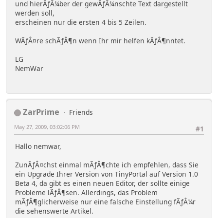
und hierÃƒÂ¼ber der gewÃƒÂ¼nschte Text dargestellt
werden soll,
erscheinen nur die ersten 4 bis 5 Zeilen.
WÃƒÂ¤re schÃƒÂ¶n wenn Ihr mir helfen kÃƒÂ¶nntet.
LG
NemWar
ZarPrime
Friends
May 27, 2009, 03:02:06 PM
#1
Hallo nemwar,
ZunÃƒÂ¤chst einmal mÃƒÂ¶chte ich empfehlen, dass Sie
ein Upgrade Ihrer Version von TinyPortal auf Version 1.0
Beta 4, da gibt es einen neuen Editor, der sollte einige
Probleme lÃƒÂ¶sen. Allerdings, das Problem
mÃƒÂ¶glicherweise nur eine falsche Einstellung fÃƒÂ¼r
die sehenswerte Artikel.