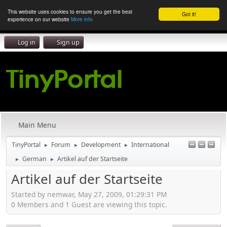
This website uses cookies to ensure you get the best
Got it!
experience on our website
More info
Log in
Sign up
Main Menu
TinyPortal
Forum
Development
International
►
►
►
German
Artikel auf der Startseite
►
►
Artikel auf der Startseite
Started by nemwar, May 27, 2009, 01:29:31 PM
0 Members and 1 Guest are viewing this topic.