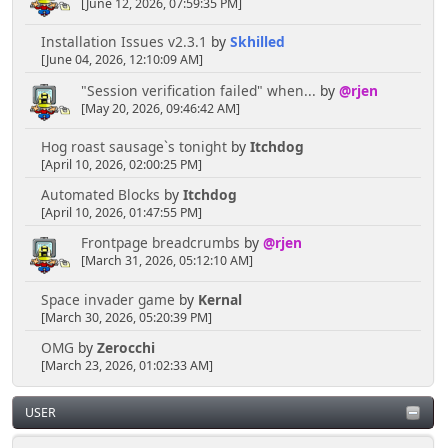
[June 12, 2026, 07:59:35 PM]
Installation Issues v2.3.1
by
Skhilled
[June 04, 2026, 12:10:09 AM]
"Session verification failed" when...
by
@rjen
[May 20, 2026, 09:46:42 AM]
Hog roast sausage`s tonight
by
Itchdog
[April 10, 2026, 02:00:25 PM]
Automated Blocks
by
Itchdog
[April 10, 2026, 01:47:55 PM]
Frontpage breadcrumbs
by
@rjen
[March 31, 2026, 05:12:10 AM]
Space invader game
by
Kernal
[March 30, 2026, 05:20:39 PM]
OMG
by
Zerocchi
[March 23, 2026, 01:02:33 AM]
USER