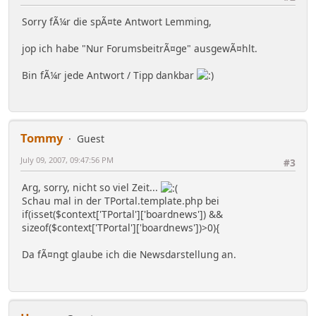
Sorry fÃ¼r die spÃ¤te Antwort Lemming,
jop ich habe "Nur ForumsbeitrÃ¤ge" ausgewÃ¤hlt.
Bin fÃ¼r jede Antwort / Tipp dankbar
Tommy
Guest
July 09, 2007, 09:47:56 PM
#3
Arg, sorry, nicht so viel Zeit...
Schau mal in der TPortal.template.php bei
if(isset($context['TPortal']['boardnews']) &&
sizeof($context['TPortal']['boardnews'])>0){
Da fÃ¤ngt glaube ich die Newsdarstellung an.