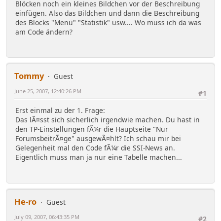
Blöcken noch ein kleines Bildchen vor der Beschreibung
einfügen. Also das Bildchen und dann die Beschreibung
des Blocks "Menü" "Statistik" usw.... Wo muss ich da was
am Code ändern?
Tommy
Guest
June 25, 2007, 12:40:26 PM
#1
Erst einmal zu der 1. Frage:
Das lÃ¤sst sich sicherlich irgendwie machen. Du hast in
den TP-Einstellungen fÃ¼r die Hauptseite "Nur
ForumsbeitrÃ¤ge" ausgewÃ¤hlt? Ich schau mir bei
Gelegenheit mal den Code fÃ¼r die SSI-News an.
Eigentlich muss man ja nur eine Tabelle machen...
He-ro
Guest
July 09, 2007, 06:43:35 PM
#2