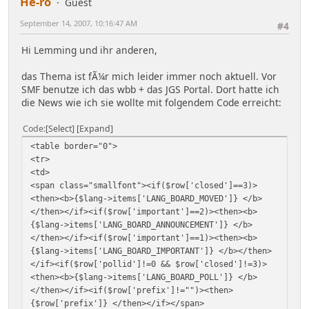
He-ro
Guest
September 14, 2007, 10:16:47 AM
#4
Hi Lemming und ihr anderen,
das Thema ist fÃ¼r mich leider immer noch aktuell. Vor
SMF benutze ich das wbb + das JGS Portal. Dort hatte ich
die News wie ich sie wollte mit folgendem Code erreicht:
Code
Select
Expand
<table border="0">
<tr>
<td>
<span class="smallfont"><if($row['closed']==3)>
<then><b>{$lang->items['LANG_BOARD_MOVED']} </b>
</then></if><if($row['important']==2)><then><b>
{$lang->items['LANG_BOARD_ANNOUNCEMENT']} </b>
</then></if><if($row['important']==1)><then><b>
{$lang->items['LANG_BOARD_IMPORTANT']} </b></then>
</if><if($row['pollid']!=0 && $row['closed']!=3)>
<then><b>{$lang->items['LANG_BOARD_POLL']} </b>
</then></if><if($row['prefix']!="")><then>
{$row['prefix']} </then></if></span>