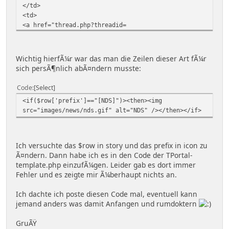
</td>
<td>
<a href="thread.php?threadid=
{$row['threadid']}&amp;sid={$session['hash']}"><b>
{$row['topic']}</b></a>
</td>
Wichtig hierfÃ¼r war das man die Zeilen dieser Art fÃ¼r
</tr>
sich persÃ¶nlich abÃ¤ndern musste:
<tr>
<td>
Code
Select
<span class="smallfont">$startdate <br/>{$lang-
<if($row['prefix']=="[NDS]")><then><img
>items['LANG_JGSPORTAL_NEWS2']} $starttime {$lang-
src="images/news/nds.gif" alt="NDS" /></then></if>
>items['LANG_JGSPORTAL_NEWS3']}</span>
</td>
<td>
<span class="smallfont">{$lang-
Ich versuchte das $row in story und das prefix in icon zu
>items['LANG_JGSPORTAL_NEWS4']}: <a
Ã¤ndern. Dann habe ich es in den Code der TPortal-
href="profile.php?userid={$row['userid']}&amp;sid=
template.php einzufÃ¼gen. Leider gab es dort immer
{$session['hash']}"><b>{$row['starter']}</b></a>
Fehler und es zeigte mir Ã¼berhaupt nichts an.
</span>
</td>
Ich dachte ich poste diesen Code mal, eventuell kann
</tr>
jemand anders was damit Anfangen und rumdoktern
<tr>
<if($row['prefix']!="")><then>
GruÃŸ
<td valign="top">