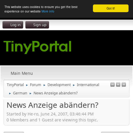
This website uses cookies to ensure you get the best
Got it!
experience on our website
More info
Log in
Sign up
Main Menu
TinyPortal
Forum
Development
International
►
►
►
German
News Anzeige abändern?
►
►
News Anzeige abändern?
Started by He-ro, June 24, 2007, 03:46:44 PM
0 Members and 1 Guest are viewing this topic.