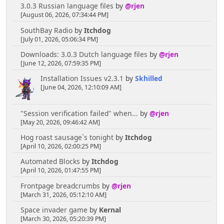
3.0.3 Russian language files
by
@rjen
[August 06, 2026, 07:34:44 PM]
SouthBay Radio
by
Itchdog
[July 01, 2026, 05:06:34 PM]
Downloads: 3.0.3 Dutch language files
by
@rjen
[June 12, 2026, 07:59:35 PM]
Installation Issues v2.3.1
by
Skhilled
[June 04, 2026, 12:10:09 AM]
"Session verification failed" when...
by
@rjen
[May 20, 2026, 09:46:42 AM]
Hog roast sausage`s tonight
by
Itchdog
[April 10, 2026, 02:00:25 PM]
Automated Blocks
by
Itchdog
[April 10, 2026, 01:47:55 PM]
Frontpage breadcrumbs
by
@rjen
[March 31, 2026, 05:12:10 AM]
Space invader game
by
Kernal
[March 30, 2026, 05:20:39 PM]