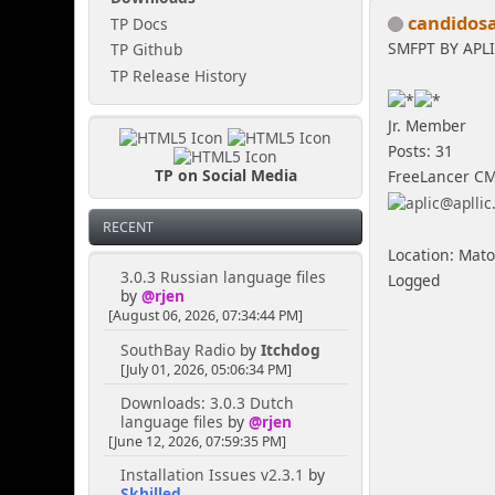
candidos
TP Docs
SMFPT BY APL
TP Github
TP Release History
Jr. Member
Posts: 31
TP on Social Media
FreeLancer C
RECENT
Location: Mato
3.0.3 Russian language files
Logged
by
@rjen
[August 06, 2026, 07:34:44 PM]
SouthBay Radio
by
Itchdog
[July 01, 2026, 05:06:34 PM]
Downloads: 3.0.3 Dutch
language files
by
@rjen
[June 12, 2026, 07:59:35 PM]
Installation Issues v2.3.1
by
Skhilled