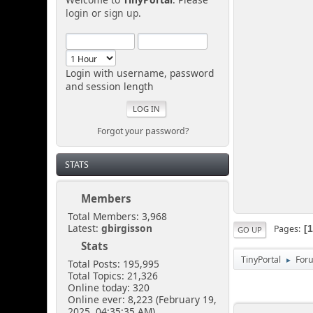
login
or
sign up
.
Login with username, password
and session length
Forgot your password?
STATS
Members
Total Members: 3,968
Latest:
gbirgisson
Pages
GO UP
Stats
TinyPortal
For
►
Total Posts: 195,995
Total Topics: 21,326
Online today: 320
Online ever: 8,223 (February 19,
2025, 04:35:35 AM)