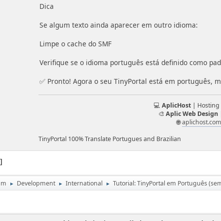
Dica
Se algum texto ainda aparecer em outro idioma:
Limpe o cache do SMF
Verifique se o idioma português está definido como pa
✅ Pronto! Agora o seu TinyPortal está em português, 
💻
AplicHost
| Hosting
🎨
Aplic Web Design
🌐
aplichost.co
TinyPortal 100% Translate Portugues and Brazilian
1
um
Development
International
Tutorial: TinyPortal em Português (se
►
►
►