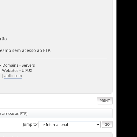
drão
mesmo sem acesso ao FTP.
 • Domains • Servers
| Websites • UI/UX
m
|
apllic.com
PRINT
m acesso ao FTP)
Jump to