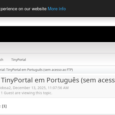
experience on our website
More info
ch
TinyPortal
rial: TinyPortal em Português (sem acesso ao FTP)
: TinyPortal em Português (sem acess
didosa2, December 13, 2025, 11:07:56 AM
 Guest are viewing this topic.
s
1