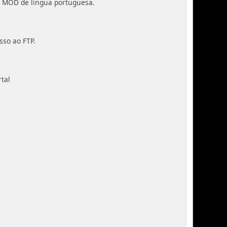
do MOD de língua portuguesa.
sso ao FTP.
tal