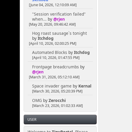
[June 04, 2026, 12:10:09 AM]
"Session verification failed"
when...
by
@rjen
[May 20, 2026, 09:46:42 AM]
Hog roast sausage`s tonight
by
Itchdog
[April 10, 2026, 02:00:25 PM]
Automated Blocks
by
Itchdog
[April 10, 2026, 01:47:55 PM]
Frontpage breadcrumbs
by
@rjen
[March 31, 2026, 05:12:10 AM]
Space invader game
by
Kernal
[March 30, 2026, 05:20:39 PM]
OMG
by
Zerocchi
[March 23, 2026, 01:02:33 AM]
USER
Welcome to
TinyPortal
. Please