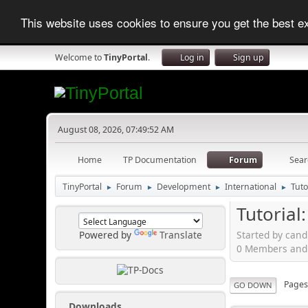
This website uses cookies to ensure you get the best 
Welcome to
TinyPortal
.
Log in
Sign up
August 08, 2026, 07:49:52 AM
Home
TP Documentation
Forum
Sear
TinyPortal
Forum
Development
International
Tuto
►
►
►
►
Tutorial
Started by can
Powered by
Translate
0 Members and 1
Page
GO DOWN
Downloads